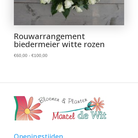
Rouwarrangement
biedermeier witte rozen
Prijsklasse:
€
60,00
-
€
100,00
€60,00
tot
€100,00
Openingstijden