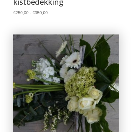
kistbedekking
Prijsklasse:
€
250,00
-
€
350,00
€250,00
tot
€350,00