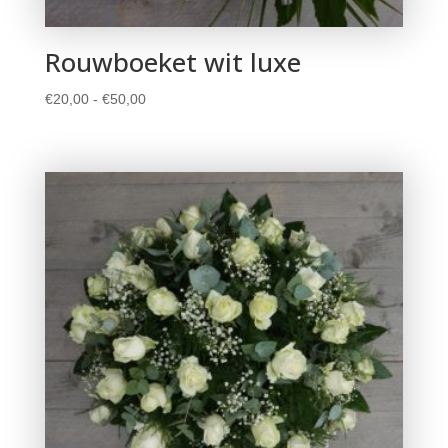
Rouwboeket wit luxe
Prijsklasse:
€
20,00
-
€
50,00
€20,00
tot
€50,00