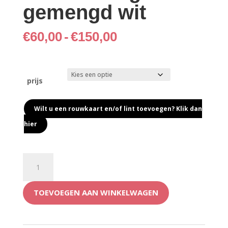
gemengd wit
Prijsklasse:
€
60,00
-
€
150,00
€60,00
tot
€150,00
prijs
Wilt u een rouwkaart en/of lint toevoegen? Klik dan
hier
Rouwarrangement
gemengd
wit
TOEVOEGEN AAN WINKELWAGEN
aantal