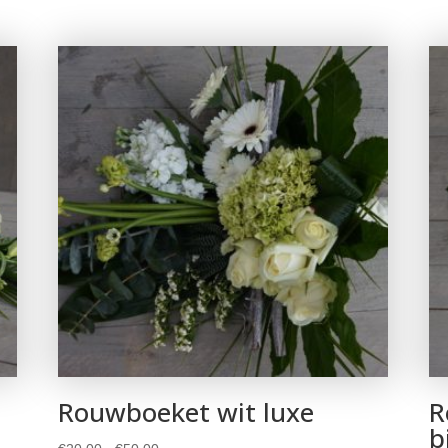
Rouwboeket wit luxe
R
b
Prijsklasse: