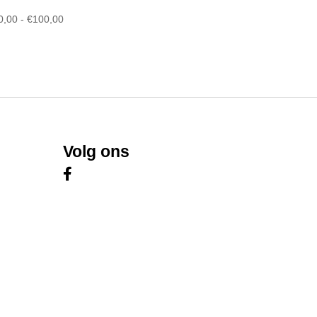
Prijsklasse:
0,00
-
€
100,00
€60,00
tot
€100,00
Volg ons