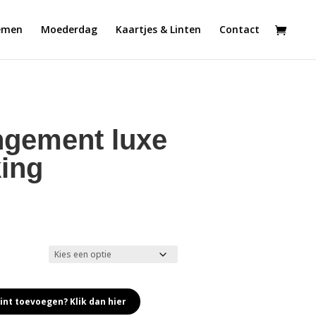
emen
Moederdag
Kaartjes & Linten
Contact
gement luxe
ing
Prijsklasse:
€250,00
tot
€350,00
int toevoegen? Klik dan hier