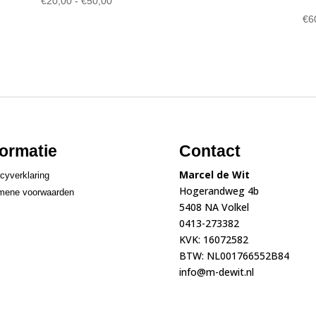
€
20,00
-
€
50,00
€20,00
€
6
tot
€50,00
formatie
Contact
Marcel de Wit
cyverklaring
Hogerandweg 4b
mene voorwaarden
5408 NA Volkel
0413-273382
KVK: 16072582
BTW: NL001766552B84
info@m-dewit.nl