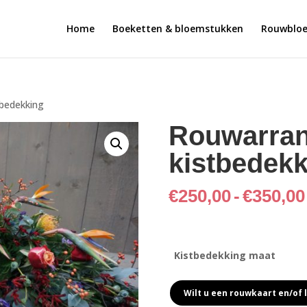
Home
Boeketten & bloemstukken
Rouwblo
bedekking
Rouwarran
kistbedekk
€
250,00
-
€
350,00
Kistbedekking maat
Wilt u een rouwkaart en/of l