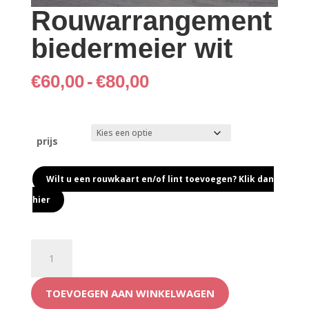
Rouwarrangement
biedermeier wit
Prijsklasse:
€
60,00
-
€
80,00
€60,00
tot
€80,00
prijs
Wilt u een rouwkaart en/of lint toevoegen? Klik dan
hier
Rouwarrangement
biedermeier
wit
TOEVOEGEN AAN WINKELWAGEN
aantal