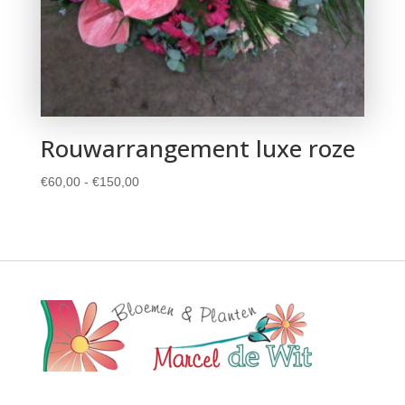
Rouwarrangement luxe roze
Prijsklasse:
€
60,00
-
€
150,00
€60,00
tot
€150,00