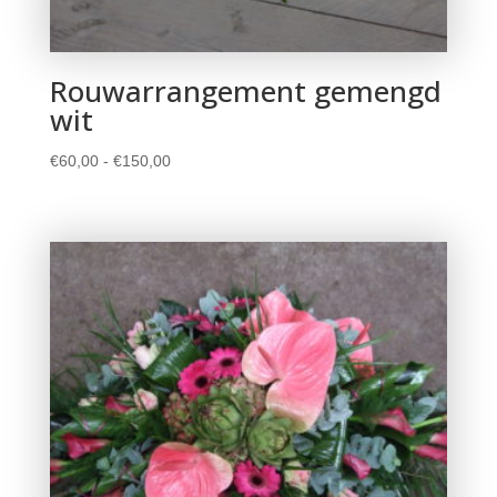
Rouwarrangement gemengd
wit
Prijsklasse:
€
60,00
-
€
150,00
€60,00
tot
€150,00