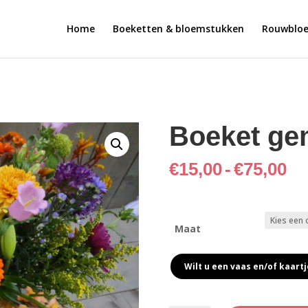
Home
Boeketten & bloemstukken
Rouwblo
Boeket gem
Pr
€
15,00
-
€
75,00
€1
to
€7
Maat
Wilt u een vaas en/of kaartj