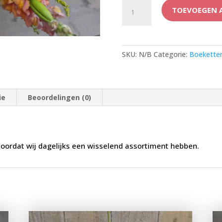
Boeket
TOEVOEGEN 
gemengd
kleurrijk
aantal
SKU:
N/B
Categorie:
Boekette
ie
Beoordelingen (0)
oordat wij dagelijks een wisselend assortiment hebben.