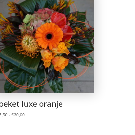
oeket luxe oranje
Prijsklasse:
7,50
-
€
30,00
€17,50
tot