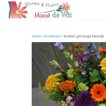
Home
/
Boeketten
/ Boeket gemengd kleurrijk