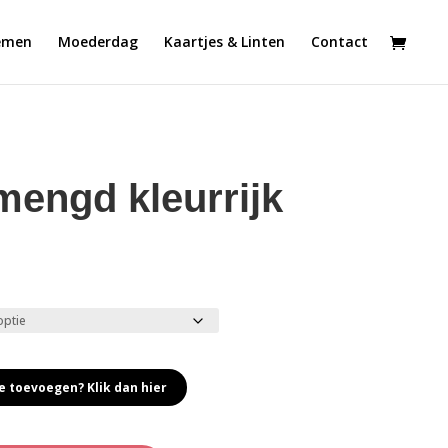
emen
Moederdag
Kaartjes & Linten
Contact
engd kleurrijk
ijsklasse:
5,00
t
5,00
e toevoegen? Klik dan hier