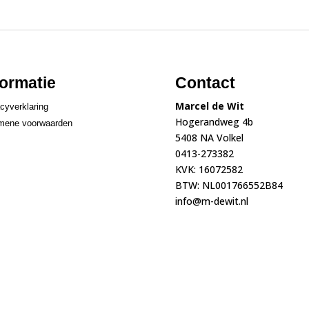
€25,00
formatie
Contact
Marcel de Wit
cyverklaring
Hogerandweg 4b
mene voorwaarden
5408 NA Volkel
0413-273382
KVK: 16072582
BTW: NL001766552B84
info@m-dewit.nl