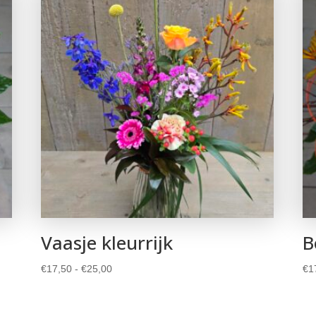
Vaasje kleurrijk
B
Prijsklasse:
€
17,50
-
€
25,00
€
1
€17,50
tot