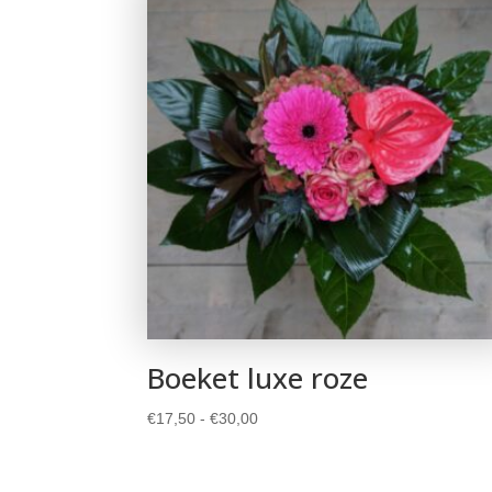
Boeket luxe roze
Prijsklasse:
€
17,50
-
€
30,00
€17,50
tot