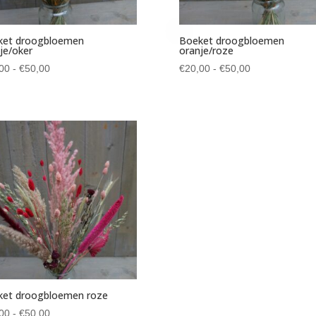
ket droogbloemen
Boeket droogbloemen
je/oker
oranje/roze
Prijsklasse:
Prijsklasse:
00
-
€
50,00
€
20,00
-
€
50,00
€20,00
€20,00
tot
tot
€50,00
€50,00
ket droogbloemen roze
Prijsklasse:
00
-
€
50,00