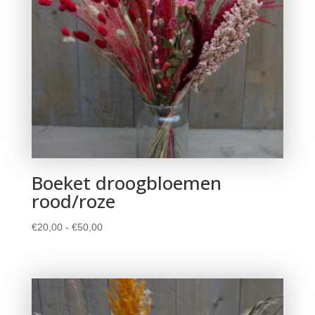
Boeket droogbloemen
rood/roze
Prijsklasse:
€
20,00
-
€
50,00
€20,00
tot
€50,00