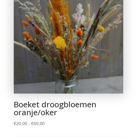
Boeket droogbloemen
oranje/oker
Prijsklasse:
€
20,00
-
€
50,00
€20,00