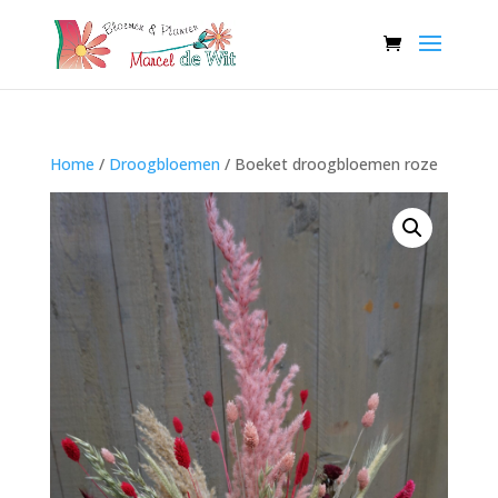
Home
/
Droogbloemen
/ Boeket droogbloemen roze