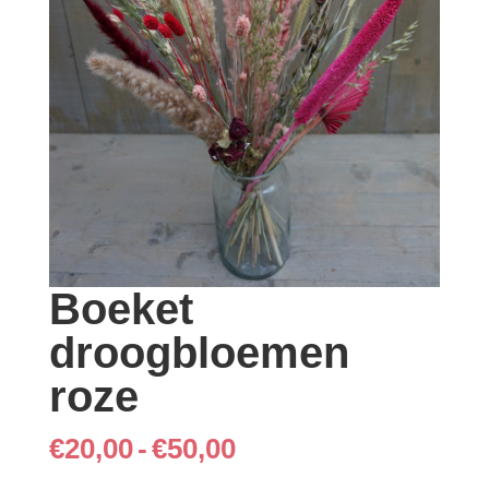
Boeket
droogbloemen
roze
Prijsklasse:
€
20,00
-
€
50,00
€20,00