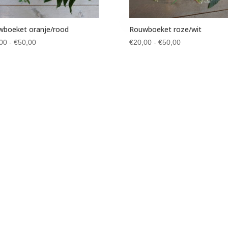
boeket oranje/rood
Rouwboeket roze/wit
Prijsklasse:
Prijsklasse:
00
-
€
50,00
€
20,00
-
€
50,00
€20,00
€20,00
tot
tot
€50,00
€50,00