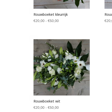
Rouwboeket kleurrijk
Rouw
Prijsklasse:
€
20,00
-
€
50,00
€
20,
€20,00
tot
€50,00
Rouwboeket wit
Prijsklasse:
€
20,00
-
€
50,00